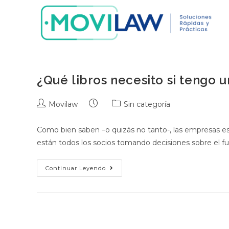
Saltar
al
contenido
¿Qué libros necesito si tengo u
Autor
Publicación
Categoría
Movilaw
Sin categoría
de
de
de
la
la
la
Como bien saben –o quizás no tanto-, las empresas est
entrada:
entrada:
entrada:
están todos los socios tomando decisiones sobre el f
¿Qué
Continuar Leyendo
libros
necesito
si
tengo